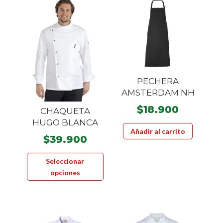
PECHERA
AMSTERDAM NH
$
18.900
CHAQUETA
HUGO BLANCA
Añadir al carrito
$
39.900
Este
Seleccionar
producto
opciones
tiene
múltiples
variantes.
Las