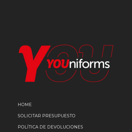
elegir
en
la
página
de
producto
HOME
SOLICITAR PRESUPUESTO
POLÍTICA DE DEVOLUCIONES