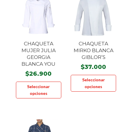
opciones
se
pueden
elegir
en
la
CHAQUETA
CHAQUETA
página
MUJER JULIA
MIRKO BLANCA
GEORGIA
GIBLOR’S
de
BLANCA YOU
producto
$
37.000
$
26.900
Este
Seleccionar
Este
product
Seleccionar
opciones
producto
tiene
opciones
tiene
múltiple
múltiples
variante
variantes.
Las
Las
opcione
opciones
se